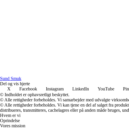
S
und
S
muk
Del og vis hjerte
X
Facebook
Instagram
LinkedIn
YouTube
Pin
© Indholdet er ophavsretligt beskyttet.
© Alle rettigheder forbeholdes. Vi samarbejder med udvalgte virksomhed
© Alle rettigheder forbeholdes. Vi kan tjene en del af salget fra produk
distribueres, transmitteres, cachelagres eller på anden måde bruges, und
Hvem er vi
Oprindelse
Vores mission