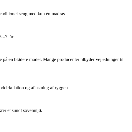
 traditionel seng med kun én madras.
.–7. år.
re på en blødere model. Mange producenter tilbyder vejledninger til
odcirkulation og aflastning af ryggen.
rer et sundt sovemiljø.