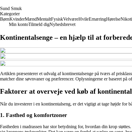
S
und
S
muk
Kategorier
Børn
Kvinder
Mænd
Mentalt
Fysisk
Velvære
Hvile
Ernæring
Hørelse
Nikot
Min konto
Tilmeld dig
Nyhedsbrevet
Kontinentalsenge – en hjælp til at forbered
Artiklen præsenterer et udvalg af kontinentalsenge på tværs af prisklass
matcher dine søvnvaner og præferencer. Oplysningerne er baseret på offe
Faktorer at overveje ved køb af kontinenta
Når du investerer i en kontinentalseng, er det vigtigt at tage højde for 
1. Fasthed og komfortzoner
Fastheden i madrassen har stor betydning for, hvordan din krop støttes. 
sig kroppens trykpunkter. Det kan være en fordel at vælge en seng, hvor