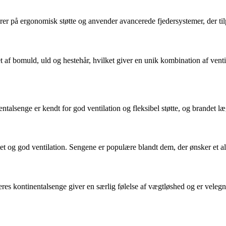
erer på ergonomisk støtte og anvender avancerede fjedersystemer, der ti
et af bomuld, uld og hestehår, hvilket giver en unik kombination af vent
senge er kendt for god ventilation og fleksibel støtte, og brandet læ
citet og god ventilation. Sengene er populære blandt dem, der ønsker et a
es kontinentalsenge giver en særlig følelse af vægtløshed og er velegne