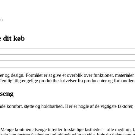
in
e dit køb
er og design. Formålet er at give et overblik over funktioner, materiale
ntligt tilgængelige produktbeskrivelser fra producenter og forhandlere 
lseng
både komfort, støtte og holdbarhed. Her er nogle af de vigtigste faktorer,
Mange kontinentalsenge tilbyder forskellige fastheder – ofte medium, fas
 du kan justere fastheden individuelt på hver side, hvis du deler seng 