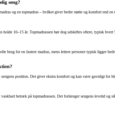
elig seng?
gmadras og en topmadras – hvilket giver bedre støtte og komfort end en
 holde 10–15 år. Topmadrassen bør dog udskiftes oftere, typisk hvert 5
fte brug for en fastere madras, mens lettere personer typisk ligger bed
ktion?
 sengens position. Det giver ekstra komfort og kan være gavnligt for bl
t vaskbart betræk på topmadrassen. Det forlænger sengens levetid og sik