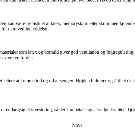
. Den kan være fremstillet af latex, memoryskum eller skum med kølend
k for nem vedligeholdelse.
aterialer som latex og bomuld giver god ventilation og fugtregulering, 
er være en fordel.
et lettere at komme ind og ud af sengen. Højden bidrager også til et eks
r en langsigtet investering, så det kan betale sig at vælge kvalitet. Tj
Nova