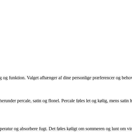
ng og funktion. Valget afhænger af dine personlige præferencer og beho
runder percale, satin og flonel. Percale føles let og kølig, mens satin 
temperatur og absorbere fugt. Det føles køligt om sommeren og lunt om vint