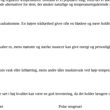
 alternativer for dem, der ønsker naturlige og temperaturregulerende m
kvadrattomme. En højere trådtæthed giver ofte en blødere og mere holdb
 skaber ro, mens mønstre og stærke nuancer kan give energi og personlig
m vask eller lufttørring, mens andre tåler maskinvask ved høje tempera
 sæt i høj kvalitet kan være en god investering, da det holder længere 
æt
Polar sengesæt