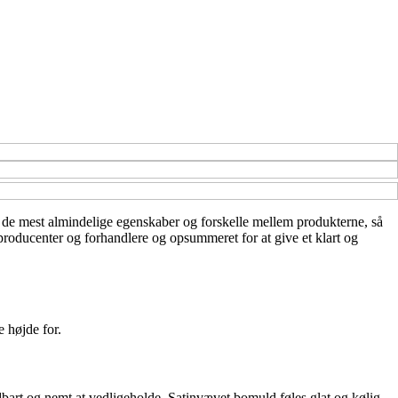
ver de mest almindelige egenskaber og forskelle mellem produkterne, så
a producenter og forhandlere og opsummeret for at give et klart og
e højde for.
dbart og nemt at vedligeholde. Satinvævet bomuld føles glat og kølig,