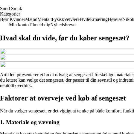
S
und
S
muk
Kategorier
Børn
Kvinder
Mænd
Mentalt
Fysisk
Velvære
Hvile
Ernæring
Hørelse
Nikot
Min konto
Tilmeld dig
Nyhedsbrevet
Hvad skal du vide, før du køber sengesæt?
Artiklen præsenterer et bredt udvalg af sengesæt i forskellige materiale
du lettere kan vælge det sengesæt, der passer til din søvnstil og indret
neutralt overblik.
Faktorer at overveje ved køb af sengesæt
Når du vælger sengesæt, er det vigtigt at tænke på både komfort, funktio
1. Materiale og vævning
Materialet har stor betydning for, hvordan sengesættet føles mod huden