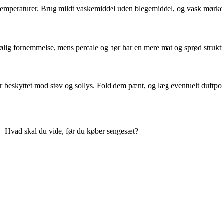
temperaturer. Brug mildt vaskemiddel uden blegemiddel, og vask mørke fa
ølig fornemmelse, mens percale og hør har en mere mat og sprød strukt
er beskyttet mod støv og sollys. Fold dem pænt, og læg eventuelt duftpos
Hvad skal du vide, før du køber sengesæt?