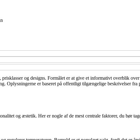
in
r, prisklasser og designs. Formålet er at give et informativt overblik o
ning. Oplysningerne er baseret på offentligt tilgængelige beskrivelser fr
nalitet og æstetik. Her er nogle af de mest centrale faktorer, du bør tag
 og regulerer temperaturen. Bomuld er et populært valg, fordi det er ån