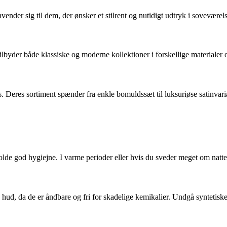
der sig til dem, der ønsker et stilrent og nutidigt udtryk i soveværels
lbyder både klassiske og moderne kollektioner i forskellige materialer o
Deres sortiment spænder fra enkle bomuldssæt til luksuriøse satinvaria
holde god hygiejne. I varme perioder eller hvis du sveder meget om natte
hud, da de er åndbare og fri for skadelige kemikalier. Undgå syntetiske m