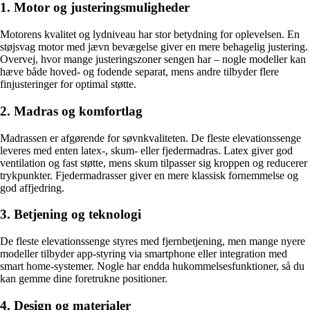
1. Motor og justeringsmuligheder
Motorens kvalitet og lydniveau har stor betydning for oplevelsen. En
støjsvag motor med jævn bevægelse giver en mere behagelig justering.
Overvej, hvor mange justeringszoner sengen har – nogle modeller kan
hæve både hoved- og fodende separat, mens andre tilbyder flere
finjusteringer for optimal støtte.
2. Madras og komfortlag
Madrassen er afgørende for søvnkvaliteten. De fleste elevationssenge
leveres med enten latex-, skum- eller fjedermadras. Latex giver god
ventilation og fast støtte, mens skum tilpasser sig kroppen og reducerer
trykpunkter. Fjedermadrasser giver en mere klassisk fornemmelse og
god affjedring.
3. Betjening og teknologi
De fleste elevationssenge styres med fjernbetjening, men mange nyere
modeller tilbyder app-styring via smartphone eller integration med
smart home-systemer. Nogle har endda hukommelsesfunktioner, så du
kan gemme dine foretrukne positioner.
4. Design og materialer