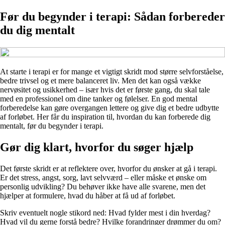
Før du begynder i terapi: Sådan forbereder
du dig mentalt
At starte i terapi er for mange et vigtigt skridt mod større selvforståelse,
bedre trivsel og et mere balanceret liv. Men det kan også vække
nervøsitet og usikkerhed – især hvis det er første gang, du skal tale
med en professionel om dine tanker og følelser. En god mental
forberedelse kan gøre overgangen lettere og give dig et bedre udbytte
af forløbet. Her får du inspiration til, hvordan du kan forberede dig
mentalt, før du begynder i terapi.
Gør dig klart, hvorfor du søger hjælp
Det første skridt er at reflektere over, hvorfor du ønsker at gå i terapi.
Er det stress, angst, sorg, lavt selvværd – eller måske et ønske om
personlig udvikling? Du behøver ikke have alle svarene, men det
hjælper at formulere, hvad du håber at få ud af forløbet.
Skriv eventuelt nogle stikord ned: Hvad fylder mest i din hverdag?
Hvad vil du gerne forstå bedre? Hvilke forandringer drømmer du om?