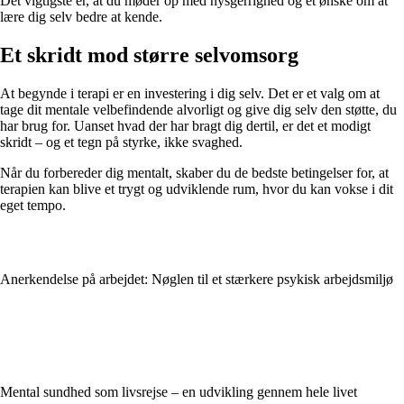
Det vigtigste er, at du møder op med nysgerrighed og et ønske om at
lære dig selv bedre at kende.
Et skridt mod større selvomsorg
At begynde i terapi er en investering i dig selv. Det er et valg om at
tage dit mentale velbefindende alvorligt og give dig selv den støtte, du
har brug for. Uanset hvad der har bragt dig dertil, er det et modigt
skridt – og et tegn på styrke, ikke svaghed.
Når du forbereder dig mentalt, skaber du de bedste betingelser for, at
terapien kan blive et trygt og udviklende rum, hvor du kan vokse i dit
eget tempo.
Anerkendelse på arbejdet: Nøglen til et stærkere psykisk arbejdsmiljø
Mental sundhed som livsrejse – en udvikling gennem hele livet