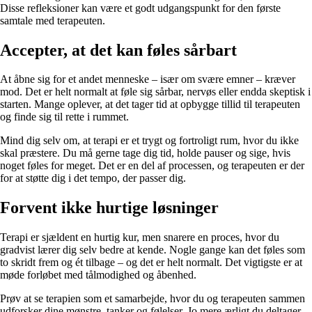
Disse refleksioner kan være et godt udgangspunkt for den første
samtale med terapeuten.
Accepter, at det kan føles sårbart
At åbne sig for et andet menneske – især om svære emner – kræver
mod. Det er helt normalt at føle sig sårbar, nervøs eller endda skeptisk i
starten. Mange oplever, at det tager tid at opbygge tillid til terapeuten
og finde sig til rette i rummet.
Mind dig selv om, at terapi er et trygt og fortroligt rum, hvor du ikke
skal præstere. Du må gerne tage dig tid, holde pauser og sige, hvis
noget føles for meget. Det er en del af processen, og terapeuten er der
for at støtte dig i det tempo, der passer dig.
Forvent ikke hurtige løsninger
Terapi er sjældent en hurtig kur, men snarere en proces, hvor du
gradvist lærer dig selv bedre at kende. Nogle gange kan det føles som
to skridt frem og ét tilbage – og det er helt normalt. Det vigtigste er at
møde forløbet med tålmodighed og åbenhed.
Prøv at se terapien som et samarbejde, hvor du og terapeuten sammen
udforsker dine mønstre, tanker og følelser. Jo mere ærligt du deltager,