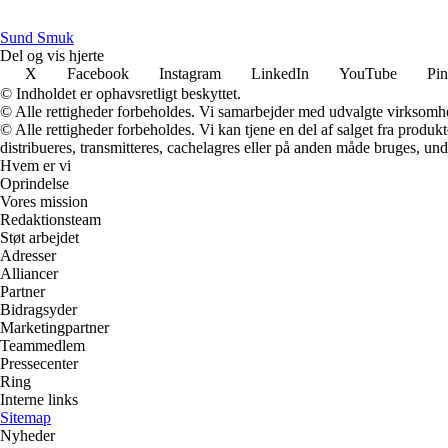
S
und
S
muk
Del og vis hjerte
X
Facebook
Instagram
LinkedIn
YouTube
Pin
© Indholdet er ophavsretligt beskyttet.
© Alle rettigheder forbeholdes. Vi samarbejder med udvalgte virksomhed
© Alle rettigheder forbeholdes. Vi kan tjene en del af salget fra produk
distribueres, transmitteres, cachelagres eller på anden måde bruges, und
Hvem er vi
Oprindelse
Vores mission
Redaktionsteam
Støt arbejdet
Adresser
Alliancer
Partner
Bidragsyder
Marketingpartner
Teammedlem
Pressecenter
Ring
Interne links
Sitemap
Nyheder