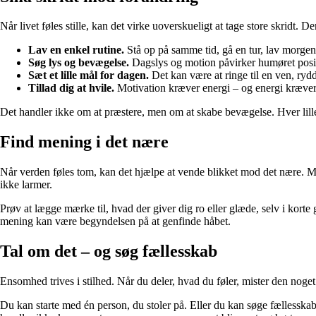
Når livet føles stille, kan det virke uoverskueligt at tage store skridt. D
Lav en enkel rutine.
Stå op på samme tid, gå en tur, lav morgen
Søg lys og bevægelse.
Dagslys og motion påvirker humøret positiv
Sæt et lille mål for dagen.
Det kan være at ringe til en ven, rydd
Tillad dig at hvile.
Motivation kræver energi – og energi kræver
Det handler ikke om at præstere, men om at skabe bevægelse. Hver lille 
Find mening i det nære
Når verden føles tom, kan det hjælpe at vende blikket mod det nære. Meni
ikke larmer.
Prøv at lægge mærke til, hvad der giver dig ro eller glæde, selv i korte 
mening kan være begyndelsen på at genfinde håbet.
Tal om det – og søg fællesskab
Ensomhed trives i stilhed. Når du deler, hvad du føler, mister den nog
Du kan starte med én person, du stoler på. Eller du kan søge fællesskab