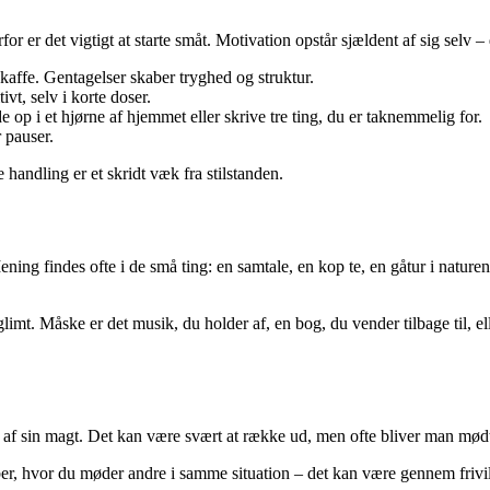
erfor er det vigtigt at starte småt. Motivation opstår sjældent af sig selv 
kaffe. Gentagelser skaber tryghed og struktur.
t, selv i korte doser.
e op i et hjørne af hjemmet eller skrive tre ting, du er taknemmelig for.
 pauser.
handling er et skridt væk fra stilstanden.
ng findes ofte i de små ting: en samtale, en kop te, en gåtur i naturen. 
glimt. Måske er det musik, du holder af, en bog, du vender tilbage til, e
et af sin magt. Det kan være svært at række ud, men ofte bliver man mød
er, hvor du møder andre i samme situation – det kan være gennem frivilli