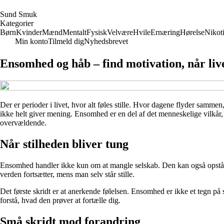
S
und
S
muk
Kategorier
Børn
Kvinder
Mænd
Mentalt
Fysisk
Velvære
Hvile
Ernæring
Hørelse
Nikot
Min konto
Tilmeld dig
Nyhedsbrevet
Ensomhed og håb – find motivation, når livet
Der er perioder i livet, hvor alt føles stille. Hvor dagene flyder samme
ikke helt giver mening. Ensomhed er en del af det menneskelige vilkår, 
overvældende.
Når stilheden bliver tung
Ensomhed handler ikke kun om at mangle selskab. Den kan også opstå midt
verden fortsætter, mens man selv står stille.
Det første skridt er at anerkende følelsen. Ensomhed er ikke et tegn p
forstå, hvad den prøver at fortælle dig.
Små skridt mod forandring