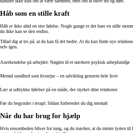
handler ikke kun om at være sammen, men om at blive set og hørt.
Håb som en stille kraft
Håb er ikke altid en stor følelse. Nogle gange er det bare en stille ste
du ikke kan se den endnu.
Tillad dig at tro på, at du kan få det bedre. At du kan finde nye relatio
selv igen.
Anerkendelse på arbejdet: Nøglen til et stærkere psykisk arbejdsmiljø
Mental sundhed som livsrejse – en udvikling gennem hele livet
Lær at udtrykke følelser på en måde, der styrker dine relationer
Før du begynder i terapi: Sådan forbereder du dig mentalt
Når du har brug for hjælp
Hvis ensomheden bliver for tung, og du mærker, at du mister lysten til 