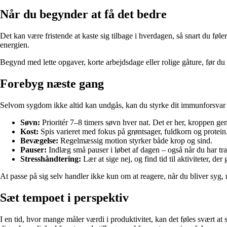
Når du begynder at få det bedre
Det kan være fristende at kaste sig tilbage i hverdagen, så snart du føle
energien.
Begynd med lette opgaver, korte arbejdsdage eller rolige gåture, før du ve
Forebyg næste gang
Selvom sygdom ikke altid kan undgås, kan du styrke dit immunforsvar o
Søvn:
Prioritér 7–8 timers søvn hver nat. Det er her, kroppen ge
Kost:
Spis varieret med fokus på grøntsager, fuldkorn og protein
Bevægelse:
Regelmæssig motion styrker både krop og sind.
Pauser:
Indlæg små pauser i løbet af dagen – også når du har tra
Stresshåndtering:
Lær at sige nej, og find tid til aktiviteter, der 
At passe på sig selv handler ikke kun om at reagere, når du bliver syg, 
Sæt tempoet i perspektiv
I en tid, hvor mange måler værdi i produktivitet, kan det føles svært at