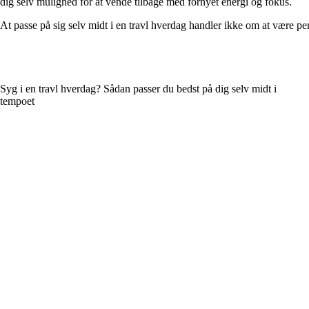
dig selv mulighed for at vende tilbage med fornyet energi og fokus.
At passe på sig selv midt i en travl hverdag handler ikke om at være perf
Syg i en travl hverdag? Sådan passer du bedst på dig selv midt i
tempoet