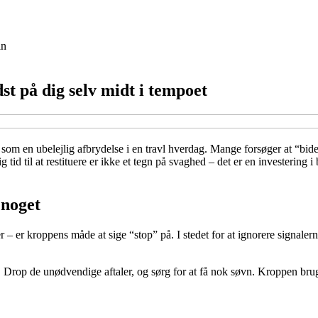
in
st på dig selv midt i tempoet
s som en ubelejlig afbrydelse i en travl hverdag. Mange forsøger at “b
tid til at restituere er ikke et tegn på svaghed – det er en investering i
 noget
 – er kroppens måde at sige “stop” på. I stedet for at ignorere signaler
et. Drop de unødvendige aftaler, og sørg for at få nok søvn. Kroppen br