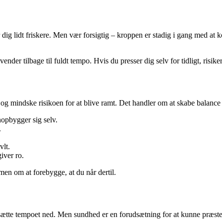
r dig lidt friskere. Men vær forsigtig – kroppen er stadig i gang med at 
nder tilbage til fuldt tempo. Hvis du presser dig selv for tidligt, risiker
g mindske risikoen for at blive ramt. Det handler om at skabe balance 
nopbygger sig selv.
.
vlt.
giver ro.
men om at forebygge, at du når dertil.
 sætte tempoet ned. Men sundhed er en forudsætning for at kunne præstere 