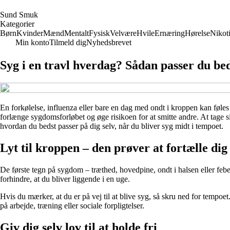
S
und
S
muk
Kategorier
Børn
Kvinder
Mænd
Mentalt
Fysisk
Velvære
Hvile
Ernæring
Hørelse
Nikot
Min konto
Tilmeld dig
Nyhedsbrevet
Syg i en travl hverdag? Sådan passer du bed
En forkølelse, influenza eller bare en dag med ondt i kroppen kan føle
forlænge sygdomsforløbet og øge risikoen for at smitte andre. At tage sig 
hvordan du bedst passer på dig selv, når du bliver syg midt i tempoet.
Lyt til kroppen – den prøver at fortælle dig
De første tegn på sygdom – træthed, hovedpine, ondt i halsen eller feber
forhindre, at du bliver liggende i en uge.
Hvis du mærker, at du er på vej til at blive syg, så skru ned for tempo
på arbejde, træning eller sociale forpligtelser.
Giv dig selv lov til at holde fri