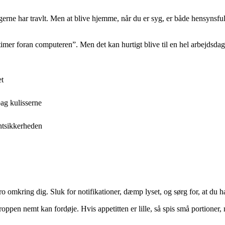
gerne har travlt. Men at blive hjemme, når du er syg, er både hensynsfu
timer foran computeren”. Men det kan hurtigt blive til en hel arbejdsdag,
et
ag kulisserne
entsikkerheden
omkring dig. Sluk for notifikationer, dæmp lyset, og sørg for, at du har
roppen nemt kan fordøje. Hvis appetitten er lille, så spis små portione