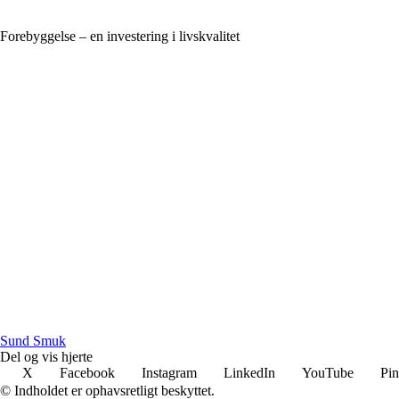
Forebyggelse – en investering i livskvalitet
S
und
S
muk
Del og vis hjerte
X
Facebook
Instagram
LinkedIn
YouTube
Pin
© Indholdet er ophavsretligt beskyttet.