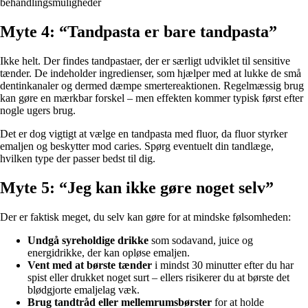
behandlingsmuligheder
Myte 4: “Tandpasta er bare tandpasta”
Ikke helt. Der findes tandpastaer, der er særligt udviklet til sensitive
tænder. De indeholder ingredienser, som hjælper med at lukke de små
dentinkanaler og dermed dæmpe smertereaktionen. Regelmæssig brug
kan gøre en mærkbar forskel – men effekten kommer typisk først efter
nogle ugers brug.
Det er dog vigtigt at vælge en tandpasta med fluor, da fluor styrker
emaljen og beskytter mod caries. Spørg eventuelt din tandlæge,
hvilken type der passer bedst til dig.
Myte 5: “Jeg kan ikke gøre noget selv”
Der er faktisk meget, du selv kan gøre for at mindske følsomheden:
Undgå syreholdige drikke
som sodavand, juice og
energidrikke, der kan opløse emaljen.
Vent med at børste tænder
i mindst 30 minutter efter du har
spist eller drukket noget surt – ellers risikerer du at børste det
blødgjorte emaljelag væk.
Brug tandtråd eller mellemrumsbørster
for at holde