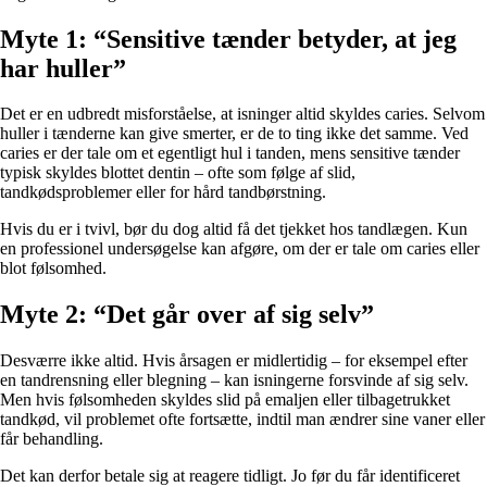
Myte 1: “Sensitive tænder betyder, at jeg
har huller”
Det er en udbredt misforståelse, at isninger altid skyldes caries. Selvom
huller i tænderne kan give smerter, er de to ting ikke det samme. Ved
caries er der tale om et egentligt hul i tanden, mens sensitive tænder
typisk skyldes blottet dentin – ofte som følge af slid,
tandkødsproblemer eller for hård tandbørstning.
Hvis du er i tvivl, bør du dog altid få det tjekket hos tandlægen. Kun
en professionel undersøgelse kan afgøre, om der er tale om caries eller
blot følsomhed.
Myte 2: “Det går over af sig selv”
Desværre ikke altid. Hvis årsagen er midlertidig – for eksempel efter
en tandrensning eller blegning – kan isningerne forsvinde af sig selv.
Men hvis følsomheden skyldes slid på emaljen eller tilbagetrukket
tandkød, vil problemet ofte fortsætte, indtil man ændrer sine vaner eller
får behandling.
Det kan derfor betale sig at reagere tidligt. Jo før du får identificeret