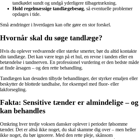
tandkødet sundt og undgå yderligere tilbagetrækning.
Hold regelmæssige tandlægebesøg
, så eventuelle problemer
opdages i tide.
Små ændringer i hverdagen kan ofte gøre en stor forskel.
Hvornår skal du søge tandlæge?
Hvis du oplever vedvarende eller stærke smerter, bør du altid kontakte
din tandlæge. Det kan være tegn på et hul, en revne i tanden eller en
betændelse i tandnerven. En professionel vurdering er den bedste måde
at finde årsagen – og den rette behandling.
Tandlægen kan desuden tilbyde behandlinger, der styrker emaljen eller
beskytter de blottede tandhalse, for eksempel med fluor- eller
lakforsegling.
Fakta: Sensitive tænder er almindelige – og
kan behandles
Omkring hver tredje voksen dansker oplever i perioder følsomme
tænder. Det er altså ikke noget, du skal skamme dig over – men heller
ikke noget, du bør ignorere. Med den rette pleje, skånsom