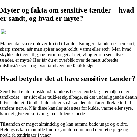
Myter og fakta om sensitive tænder – hvad
er sandt, og hvad er myte?
Mange danskere oplever fra tid til anden isninger i tænderne – en kort,
skarp smerte, når man spiser noget koldt, varmt eller sødt. Men hvad
skyldes det egentlig, og hvor meget af det, vi hører om sensitive
tænder, er myte? Her får du et overblik over de mest udbredte
misforståelser – og hvad tandlægerne faktisk siger.
Hvad betyder det at have sensitive tænder?
Sensitive tænder opstår, når tandens beskyttende lag – emaljen eller
tandkødet – er slidt eller trukket sig tilbage, så det underliggende dentin
bliver blottet. Dentin indeholder små kanaler, der fører direkte ind til
tandens nerve. Når disse kanaler udsættes for kulde, varme eller syre,
kan det give en kortvarig, men intens smerte.
Tilstanden er meget almindelig og kan ramme både unge og ældre.
Heldigvis kan man ofte lindre symptomerne med den rette pleje og
nogle få ændringer i vaner.