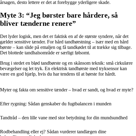
årsagen, desto lettere er det at forebygge yderligere skade.
Myte 3: “Jeg børster bare hårdere, så
bliver tænderne renere”
Det lyder logisk, men det er faktisk en af de største syndere, når det
gælder sensitive tænder. For hård tandbørstning – især med en hård
børste – kan slide på emaljen og få tandkødet til at trække sig tilbage.
Det blottede tandhalsområde er særligt følsomt.
Brug i stedet en blød tandbørste og en skånsom teknik: små cirkulære
bevægelser og let tryk. En elektrisk tandbørste med tryksensor kan
være en god hjælp, hvis du har tendens til at børste for hårdt.
Myter og fakta om sensitive tænder – hvad er sandt, og hvad er myte?
Efter rygning: Sådan genskaber du fugtbalancen i munden
Tandtråd – den lille vane med stor betydning for din mundsundhed
Rodbehandling eller ej? Sådan vurderer tandlægen dine