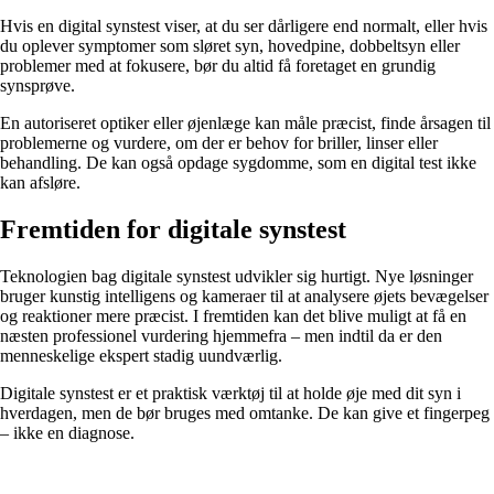
Hvis en digital synstest viser, at du ser dårligere end normalt, eller hvis
du oplever symptomer som sløret syn, hovedpine, dobbeltsyn eller
problemer med at fokusere, bør du altid få foretaget en grundig
synsprøve.
En autoriseret optiker eller øjenlæge kan måle præcist, finde årsagen til
problemerne og vurdere, om der er behov for briller, linser eller
behandling. De kan også opdage sygdomme, som en digital test ikke
kan afsløre.
Fremtiden for digitale synstest
Teknologien bag digitale synstest udvikler sig hurtigt. Nye løsninger
bruger kunstig intelligens og kameraer til at analysere øjets bevægelser
og reaktioner mere præcist. I fremtiden kan det blive muligt at få en
næsten professionel vurdering hjemmefra – men indtil da er den
menneskelige ekspert stadig uundværlig.
Digitale synstest er et praktisk værktøj til at holde øje med dit syn i
hverdagen, men de bør bruges med omtanke. De kan give et fingerpeg
– ikke en diagnose.