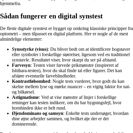
hjemmefra.
Sådan fungerer en digital synstest
De fleste digitale synstest er bygget op omkring klassiske principper fra
optometri – men tilpasset en digital platform. Her er nogle af de mest
almindelige elementer:
Synsstyrke (visus)
: Du bliver bedt om at identificere bogstaver
eller symboler i forskellige størrelser, ligesom ved en traditionel
synstavle. Resultatet viser, hvor skarpt du ser på afstand.
Farvesyn
: Testen viser farvede prikmønstre (inspireret af
Ishihara-testen), hvor du skal finde tal eller figurer. Det kan
afsløre eventuelle farveblindheder.
Kontrastfølsomhed
: Nogle tests vurderer, hvor godt du kan
skelne mellem lyse og mørke nuancer – en vigtig faktor for nat-
og bilkørsel.
Astigmatisme
: Ved at vise mønstre af linjer i forskellige
retninger kan testen indikere, om du har bygningsfejl, hvor
hornhinden ikke er helt rund.
Øjendominans og samsyn
: Enkelte tests undersøger, hvordan
dine øjne arbejder sammen, og hvilket øje der er det
dominerende.