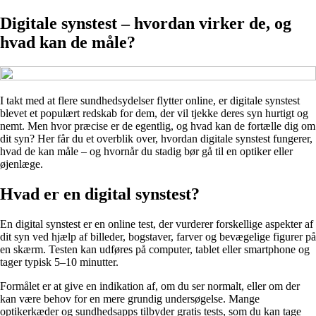
Digitale synstest – hvordan virker de, og
hvad kan de måle?
I takt med at flere sundhedsydelser flytter online, er digitale synstest
blevet et populært redskab for dem, der vil tjekke deres syn hurtigt og
nemt. Men hvor præcise er de egentlig, og hvad kan de fortælle dig om
dit syn? Her får du et overblik over, hvordan digitale synstest fungerer,
hvad de kan måle – og hvornår du stadig bør gå til en optiker eller
øjenlæge.
Hvad er en digital synstest?
En digital synstest er en online test, der vurderer forskellige aspekter af
dit syn ved hjælp af billeder, bogstaver, farver og bevægelige figurer på
en skærm. Testen kan udføres på computer, tablet eller smartphone og
tager typisk 5–10 minutter.
Formålet er at give en indikation af, om du ser normalt, eller om der
kan være behov for en mere grundig undersøgelse. Mange
optikerkæder og sundhedsapps tilbyder gratis tests, som du kan tage