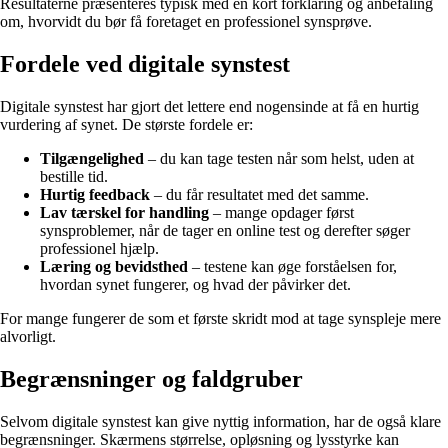
Resultaterne præsenteres typisk med en kort forklaring og anbefaling
om, hvorvidt du bør få foretaget en professionel synsprøve.
Fordele ved digitale synstest
Digitale synstest har gjort det lettere end nogensinde at få en hurtig
vurdering af synet. De største fordele er:
Tilgængelighed
– du kan tage testen når som helst, uden at
bestille tid.
Hurtig feedback
– du får resultatet med det samme.
Lav tærskel for handling
– mange opdager først
synsproblemer, når de tager en online test og derefter søger
professionel hjælp.
Læring og bevidsthed
– testene kan øge forståelsen for,
hvordan synet fungerer, og hvad der påvirker det.
For mange fungerer de som et første skridt mod at tage synspleje mere
alvorligt.
Begrænsninger og faldgruber
Selvom digitale synstest kan give nyttig information, har de også klare
begrænsninger. Skærmens størrelse, opløsning og lysstyrke kan