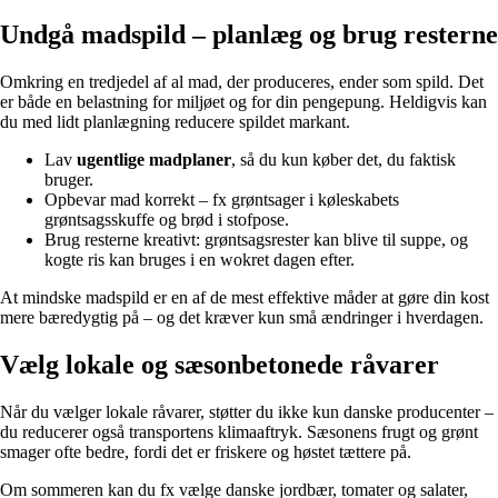
Undgå madspild – planlæg og brug resterne
Omkring en tredjedel af al mad, der produceres, ender som spild. Det
er både en belastning for miljøet og for din pengepung. Heldigvis kan
du med lidt planlægning reducere spildet markant.
Lav
ugentlige madplaner
, så du kun køber det, du faktisk
bruger.
Opbevar mad korrekt – fx grøntsager i køleskabets
grøntsagsskuffe og brød i stofpose.
Brug resterne kreativt: grøntsagsrester kan blive til suppe, og
kogte ris kan bruges i en wokret dagen efter.
At mindske madspild er en af de mest effektive måder at gøre din kost
mere bæredygtig på – og det kræver kun små ændringer i hverdagen.
Vælg lokale og sæsonbetonede råvarer
Når du vælger lokale råvarer, støtter du ikke kun danske producenter –
du reducerer også transportens klimaaftryk. Sæsonens frugt og grønt
smager ofte bedre, fordi det er friskere og høstet tættere på.
Om sommeren kan du fx vælge danske jordbær, tomater og salater,