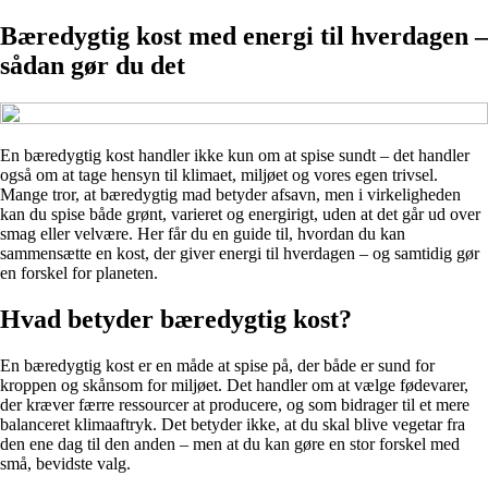
Bæredygtig kost med energi til hverdagen –
sådan gør du det
En bæredygtig kost handler ikke kun om at spise sundt – det handler
også om at tage hensyn til klimaet, miljøet og vores egen trivsel.
Mange tror, at bæredygtig mad betyder afsavn, men i virkeligheden
kan du spise både grønt, varieret og energirigt, uden at det går ud over
smag eller velvære. Her får du en guide til, hvordan du kan
sammensætte en kost, der giver energi til hverdagen – og samtidig gør
en forskel for planeten.
Hvad betyder bæredygtig kost?
En bæredygtig kost er en måde at spise på, der både er sund for
kroppen og skånsom for miljøet. Det handler om at vælge fødevarer,
der kræver færre ressourcer at producere, og som bidrager til et mere
balanceret klimaaftryk. Det betyder ikke, at du skal blive vegetar fra
den ene dag til den anden – men at du kan gøre en stor forskel med
små, bevidste valg.