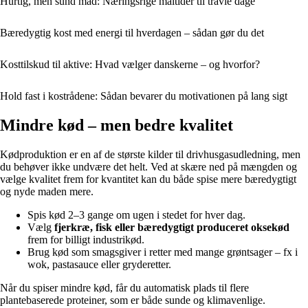
Hurtig, men sund mad: Næringsrige måltider til travle dage
Bæredygtig kost med energi til hverdagen – sådan gør du det
Kosttilskud til aktive: Hvad vælger danskerne – og hvorfor?
Hold fast i kostrådene: Sådan bevarer du motivationen på lang sigt
Mindre kød – men bedre kvalitet
Kødproduktion er en af de største kilder til drivhusgasudledning, men
du behøver ikke undvære det helt. Ved at skære ned på mængden og
vælge kvalitet frem for kvantitet kan du både spise mere bæredygtigt
og nyde maden mere.
Spis kød 2–3 gange om ugen i stedet for hver dag.
Vælg
fjerkræ, fisk eller bæredygtigt produceret oksekød
frem for billigt industrikød.
Brug kød som smagsgiver i retter med mange grøntsager – fx i
wok, pastasauce eller gryderetter.
Når du spiser mindre kød, får du automatisk plads til flere
plantebaserede proteiner, som er både sunde og klimavenlige.