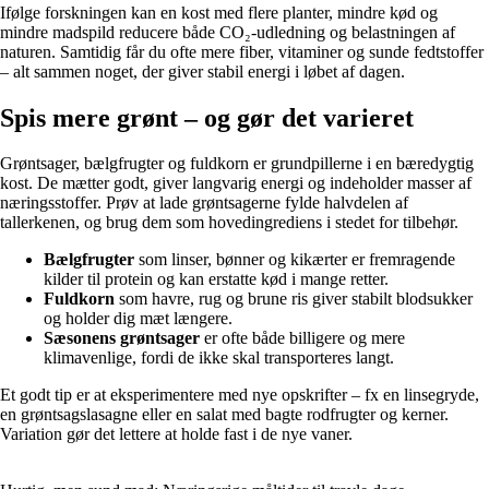
Ifølge forskningen kan en kost med flere planter, mindre kød og
mindre madspild reducere både CO₂-udledning og belastningen af
naturen. Samtidig får du ofte mere fiber, vitaminer og sunde fedtstoffer
– alt sammen noget, der giver stabil energi i løbet af dagen.
Spis mere grønt – og gør det varieret
Grøntsager, bælgfrugter og fuldkorn er grundpillerne i en bæredygtig
kost. De mætter godt, giver langvarig energi og indeholder masser af
næringsstoffer. Prøv at lade grøntsagerne fylde halvdelen af
tallerkenen, og brug dem som hovedingrediens i stedet for tilbehør.
Bælgfrugter
som linser, bønner og kikærter er fremragende
kilder til protein og kan erstatte kød i mange retter.
Fuldkorn
som havre, rug og brune ris giver stabilt blodsukker
og holder dig mæt længere.
Sæsonens grøntsager
er ofte både billigere og mere
klimavenlige, fordi de ikke skal transporteres langt.
Et godt tip er at eksperimentere med nye opskrifter – fx en linsegryde,
en grøntsagslasagne eller en salat med bagte rodfrugter og kerner.
Variation gør det lettere at holde fast i de nye vaner.