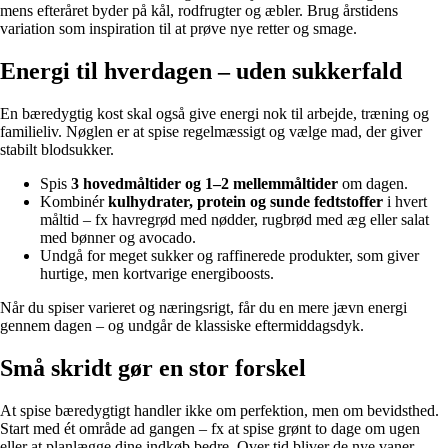
mens efteråret byder på kål, rodfrugter og æbler. Brug årstidens
variation som inspiration til at prøve nye retter og smage.
Energi til hverdagen – uden sukkerfald
En bæredygtig kost skal også give energi nok til arbejde, træning og
familieliv. Nøglen er at spise regelmæssigt og vælge mad, der giver
stabilt blodsukker.
Spis
3 hovedmåltider og 1–2 mellemmåltider
om dagen.
Kombinér
kulhydrater, protein og sunde fedtstoffer
i hvert
måltid – fx havregrød med nødder, rugbrød med æg eller salat
med bønner og avocado.
Undgå for meget sukker og raffinerede produkter, som giver
hurtige, men kortvarige energiboosts.
Når du spiser varieret og næringsrigt, får du en mere jævn energi
gennem dagen – og undgår de klassiske eftermiddagsdyk.
Små skridt gør en stor forskel
At spise bæredygtigt handler ikke om perfektion, men om bevidsthed.
Start med ét område ad gangen – fx at spise grønt to dage om ugen
eller at planlægge dine indkøb bedre. Over tid bliver de nye vaner