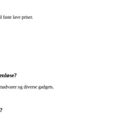
 faste lave priser.
enløse?
madvarer og diverse gadgets.
e?