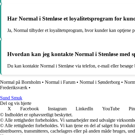
Har Normal i Stenløse et loyalitetsprogram for kun
Ja, Normal tilbyder et loyalitetsprogram, hvor kunder kan optjene po
Hvordan kan jeg kontakte Normal i Stenløse med sp
Du kan kontakte Normal i Stenløse via telefon, e-mail eller besøge 
Normal på Bornholm
•
Normal i Farum
•
Normal i Sønderborg
•
Norma
Frederiksværk
•
S
und
S
muk
Del og vis hjerte
X
Facebook
Instagram
LinkedIn
YouTube
Pin
© Indholdet er ophavsretligt beskyttet.
© Alle rettigheder forbeholdes. Vi samarbejder med udvalgte virksomhed
© Alle rettigheder forbeholdes. Vi kan tjene en del af salget fra produk
distribueres, transmitteres, cachelagres eller på anden måde bruges, und