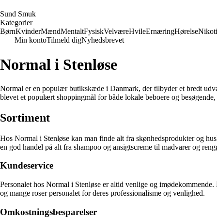
S
und
S
muk
Kategorier
Børn
Kvinder
Mænd
Mentalt
Fysisk
Velvære
Hvile
Ernæring
Hørelse
Nikot
Min konto
Tilmeld dig
Nyhedsbrevet
Normal i Stenløse
Normal er en populær butikskæde i Danmark, der tilbyder et bredt udval
blevet et populært shoppingmål for både lokale beboere og besøgende, der
Sortiment
Hos Normal i Stenløse kan man finde alt fra skønhedsprodukter og hushol
en god handel på alt fra shampoo og ansigtscreme til madvarer og reng
Kundeservice
Personalet hos Normal i Stenløse er altid venlige og imødekommende. D
og mange roser personalet for deres professionalisme og venlighed.
Omkostningsbesparelser