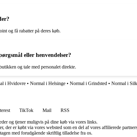
der?
int og få rabatter på deres køb.
ørgsmål eller henvendelser?
butikken og tale med personalet direkte.
l i Hvidovre
•
Normal i Helsinge
•
Normal i Grindsted
•
Normal i Sil
terest
TikTok
Mail
RSS
er og tjener muligvis på dine køb via vores links.
ter, der er købt via vores websted som en del af vores affilierede partn
tagen med forudgående skriftlig tilladelse fra os.