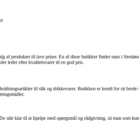
in
g af produkter til lave priser. En af disse butikker finder man i Stenl
 leder efter kvalitetsvarer til en god pris.
dningsartikler til slik og drikkevarer. Butikken er kendt for sit brede 
øringsmidler.
e står klar til at hjælpe med spørgsmål og rådgivning, så man som kund