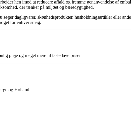
ejder hen imod at reducere affald og fremme genanvendelse af emballage
virksomhed, der tænker på miljøet og bæredygtighed.
du søger dagligvarer, skønhedsprodukter, husholdningsartikler eller and
noget for enhver smag.
lig pleje og meget mere til faste lave priser.
orge og Holland.