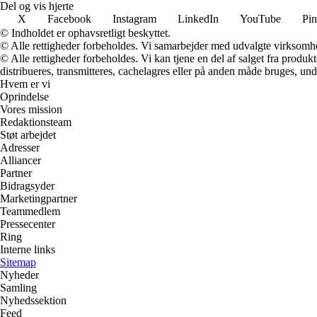
Del og vis hjerte
X
Facebook
Instagram
LinkedIn
YouTube
Pin
© Indholdet er ophavsretligt beskyttet.
© Alle rettigheder forbeholdes. Vi samarbejder med udvalgte virksomhed
© Alle rettigheder forbeholdes. Vi kan tjene en del af salget fra produk
distribueres, transmitteres, cachelagres eller på anden måde bruges, und
Hvem er vi
Oprindelse
Vores mission
Redaktionsteam
Støt arbejdet
Adresser
Alliancer
Partner
Bidragsyder
Marketingpartner
Teammedlem
Pressecenter
Ring
Interne links
Sitemap
Nyheder
Samling
Nyhedssektion
Feed