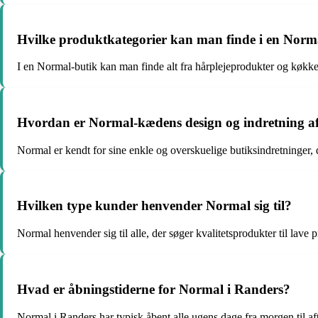
Hvilke produktkategorier kan man finde i en Norm
I en Normal-butik kan man finde alt fra hårplejeprodukter og køkkenu
Hvordan er Normal-kædens design og indretning a
Normal er kendt for sine enkle og overskuelige butiksindretninger, 
Hvilken type kunder henvender Normal sig til?
Normal henvender sig til alle, der søger kvalitetsprodukter til lave p
Hvad er åbningstiderne for Normal i Randers?
Normal i Randers har typisk åbent alle ugens dage fra morgen til 