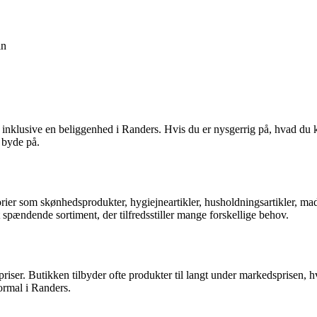
in
nklusive en beliggenhed i Randers. Hvis du er nysgerrig på, hvad du ka
t byde på.
orier som skønhedsprodukter, hygiejneartikler, husholdningsartikler, m
 spændende sortiment, der tilfredsstiller mange forskellige behov.
er. Butikken tilbyder ofte produkter til langt under markedsprisen, hvi
Normal i Randers.