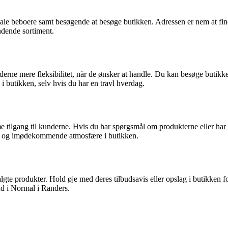
ale beboere samt besøgende at besøge butikken. Adressen er nem at finde, 
ndende sortiment.
erne mere fleksibilitet, når de ønsker at handle. Du kan besøge butikken
 i butikken, selv hvis du har en travl hverdag.
tilgang til kunderne. Hvis du har spørgsmål om produkterne eller har bru
lig og imødekommende atmosfære i butikken.
te produkter. Hold øje med deres tilbudsavis eller opslag i butikken fo
bud i Normal i Randers.