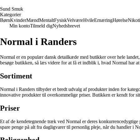
S
und
S
muk
Kategorier
Børn
Kvinder
Mænd
Mentalt
Fysisk
Velvære
Hvile
Ernæring
Hørelse
Nikot
Min konto
Tilmeld dig
Nyhedsbrevet
Normal i Randers
Normal er en populær dansk detailkæde med butikker over hele landet, i
besøge butikken, så læs videre for at få et indblik i, hvad Normal har a
Sortiment
Normal i Randers tilbyder et bredt udvalg af produkter inden for kateg
innovative produkter til overkommelige priser. Butikken er kendt for sit
Priser
Et af de kendetegnende træk ved Normal er deres konkurrencedygtige pris
spare penge på alt fra dagligvarer til personlig pleje, når du handler i 