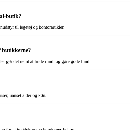
al-butik?
dstyr til legetøj og kontorartikler.
f butikkerne?
der gør det nemt at finde rundt og gøre gode fund.
riser, uanset alder og køn.
aften for at imødekomme kundernes behov.