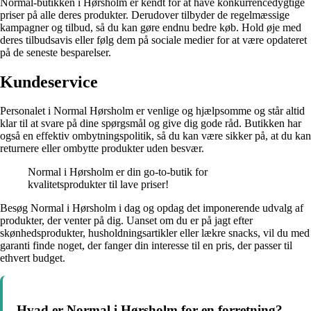
Normal-butikken i Hørsholm er kendt for at have konkurrencedygtige
priser på alle deres produkter. Derudover tilbyder de regelmæssige
kampagner og tilbud, så du kan gøre endnu bedre køb. Hold øje med
deres tilbudsavis eller følg dem på sociale medier for at være opdateret
på de seneste besparelser.
Kundeservice
Personalet i Normal Hørsholm er venlige og hjælpsomme og står altid
klar til at svare på dine spørgsmål og give dig gode råd. Butikken har
også en effektiv ombytningspolitik, så du kan være sikker på, at du kan
returnere eller ombytte produkter uden besvær.
Normal i Hørsholm er din go-to-butik for
kvalitetsprodukter til lave priser!
Besøg Normal i Hørsholm i dag og opdag det imponerende udvalg af
produkter, der venter på dig. Uanset om du er på jagt efter
skønhedsprodukter, husholdningsartikler eller lækre snacks, vil du med
garanti finde noget, der fanger din interesse til en pris, der passer til
ethvert budget.
Hvad er Normal i Hørsholm for en forretning?