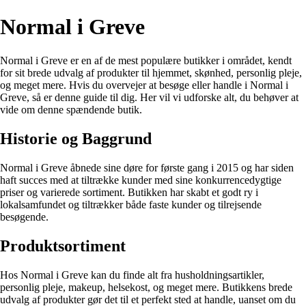
Normal i Greve
Normal i Greve er en af de mest populære butikker i området, kendt
for sit brede udvalg af produkter til hjemmet, skønhed, personlig pleje,
og meget mere. Hvis du overvejer at besøge eller handle i Normal i
Greve, så er denne guide til dig. Her vil vi udforske alt, du behøver at
vide om denne spændende butik.
Historie og Baggrund
Normal i Greve åbnede sine døre for første gang i 2015 og har siden
haft succes med at tiltrække kunder med sine konkurrencedygtige
priser og varierede sortiment. Butikken har skabt et godt ry i
lokalsamfundet og tiltrækker både faste kunder og tilrejsende
besøgende.
Produktsortiment
Hos Normal i Greve kan du finde alt fra husholdningsartikler,
personlig pleje, makeup, helsekost, og meget mere. Butikkens brede
udvalg af produkter gør det til et perfekt sted at handle, uanset om du