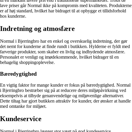
til en markant lavere pris end i traditionelle supermarkeder. Trods de
lave priser går Normal ikke på kompromis med kvaliteten. Produkterne
er af høj standard, hvilket har bidraget til at opbygge et tillidsforhold
hos kunderne.
Indretning og atmosfære
Normal i Bjerringbro har en enkel og overskuelig indretning, der gør
det nemt for kunderne at finde rundt i butikken. Hylderne er fyldt med
farverige produkter, som skaber en livlig og indbydende atmosfære.
Personalet er venligt og imødekommende, hvilket bidrager til en
behagelig shoppingoplevelse.
Bæredygtighed
En vigtig faktor for mange kunder er fokus på bæredygtighed. Normal
i Bjerringbro bestræber sig på at reducere deres miljøpåvirkning ved
eksempelvis at tilbyde genanvendelige og miljøvenlige alternativer.
Dette tiltag har gjort butikken attraktiv for kunder, der ønsker at handle
med omtanke for miljøet.
Kundeservice
Normal i Bjerringbro lægger stor vægt på god kundeservice.