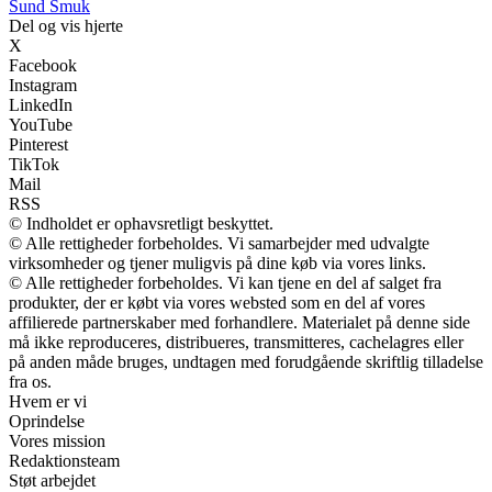
S
und
S
muk
Del og vis hjerte
X
Facebook
Instagram
LinkedIn
YouTube
Pinterest
TikTok
Mail
RSS
© Indholdet er ophavsretligt beskyttet.
© Alle rettigheder forbeholdes. Vi samarbejder med udvalgte
virksomheder og tjener muligvis på dine køb via vores links.
© Alle rettigheder forbeholdes. Vi kan tjene en del af salget fra
produkter, der er købt via vores websted som en del af vores
affilierede partnerskaber med forhandlere. Materialet på denne side
må ikke reproduceres, distribueres, transmitteres, cachelagres eller
på anden måde bruges, undtagen med forudgående skriftlig tilladelse
fra os.
Hvem er vi
Oprindelse
Vores mission
Redaktionsteam
Støt arbejdet