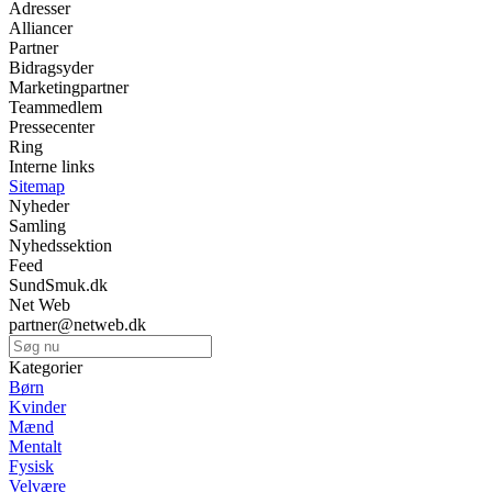
Adresser
Alliancer
Partner
Bidragsyder
Marketingpartner
Teammedlem
Pressecenter
Ring
Interne links
Sitemap
Nyheder
Samling
Nyhedssektion
Feed
SundSmuk.dk
Net Web
partner@netweb.dk
Kategorier
Børn
Kvinder
Mænd
Mentalt
Fysisk
Velvære