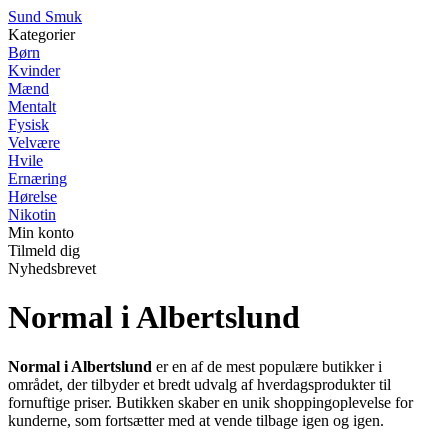
S
und
S
muk
Kategorier
Børn
Kvinder
Mænd
Mentalt
Fysisk
Velvære
Hvile
Ernæring
Hørelse
Nikotin
Min konto
Tilmeld dig
Nyhedsbrevet
Normal i Albertslund
Normal i Albertslund
er en af de mest populære butikker i
området, der tilbyder et bredt udvalg af hverdagsprodukter til
fornuftige priser. Butikken skaber en unik shoppingoplevelse for
kunderne, som fortsætter med at vende tilbage igen og igen.